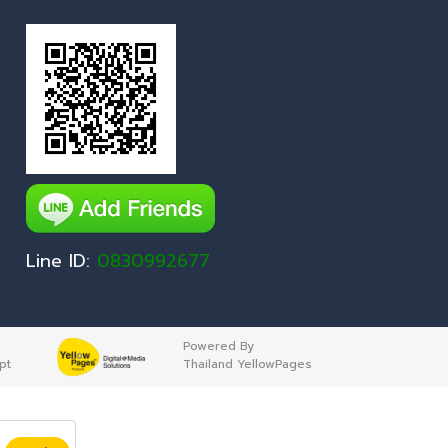
Line ID:
0830992677
Powered By
pt
Thailand YellowPages