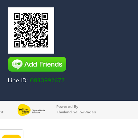
Line ID:
0830992677
Powered By
pt
Thailand YellowPages